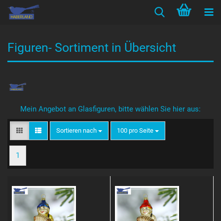
Figuren- Sortiment in Übersicht
Mein Angebot an Glasfiguren, bitte wählen Sie hier aus:
Sortieren nach
pro Seite
Sortieren nach
100 pro Seite
1