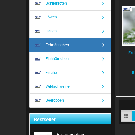
Schildkröten
Löwen
Hasen
Erdmännchen
Er
Eichhörnchen
8
Fische
Wildschweine
Seerobben
Bestseller
Erdmännchen