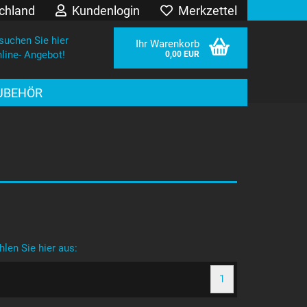
chland
Kundenlogin
Merkzettel
suchen Sie hier
Ihr Warenkorb
line- Angebot!
0,00 EUR
UBEHÖR
sen?
len Sie hier aus:
1