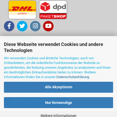
KUNDENSERVICE
Diese Webseite verwendet Cookies und andere
Kontakt ... Sie sind dran!
Technologien
Telefon 036702-21485
Wir verwenden Cookies und ähnliche Technologien, auch von
Ihre Meinung und Ideen
Drittanbietern, um die ordentliche Funktionsweise der Website zu
gewährleisten, die Nutzung unseres Angebotes zu analysieren und Ihnen
ein bestmögliches Einkaufserlebnis bieten zu können. Weitere
Wir denken für Sie über die Antworten nach und melden uns so
Informationen finden Sie in unserer
Datenschutzerklärung
.
schnell wie möglich, telefonisch oder via E-Mail. Probieren
Sie's - wir sind sicher: es ist einen Versuch wert!
Alle Akzeptieren
VERTRAG WIDERRUFEN
Nur Notwendige
Weitere Informationen