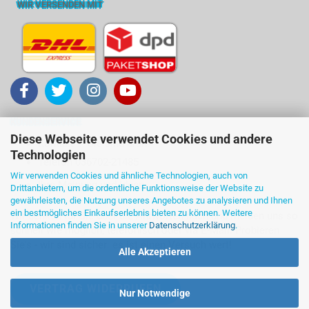
WIR VERSENDEN MIT
KUNDENSERVICE
Diese Webseite verwendet Cookies und andere
Kontakt ... Sie sind dran!
Technologien
Telefon 036702-21485
Wir verwenden Cookies und ähnliche Technologien, auch von
Ihre Meinung und Ideen
Drittanbietern, um die ordentliche Funktionsweise der Website zu
gewährleisten, die Nutzung unseres Angebotes zu analysieren und Ihnen
ein bestmögliches Einkaufserlebnis bieten zu können. Weitere
Wir denken für Sie über die Antworten nach und melden uns so
Informationen finden Sie in unserer
Datenschutzerklärung
.
schnell wie möglich, telefonisch oder via E-Mail. Probieren
Sie's - wir sind sicher: es ist einen Versuch wert!
Alle Akzeptieren
VERTRAG WIDERRUFEN
Nur Notwendige