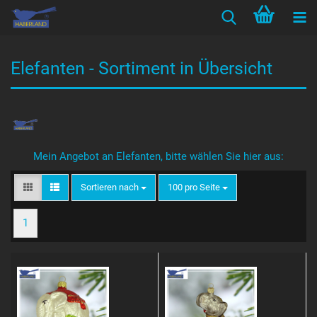
Elefanten - Sortiment in Übersicht
Mein Angebot an Elefanten, bitte wählen Sie hier aus:
Sortieren nach
pro Seite
Sortieren nach
100 pro Seite
1