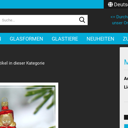
Deuts
<= Durch
Lieferland
Suche...
unser On
E-Mail
N
GLASFORMEN
GLASTIERE
NEUHEITEN
Z
Passwort
ikel in dieser Kategorie
Ar
Konto erstellen
Li
Passwort verges