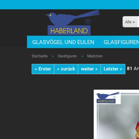
Alle
GLASVÖGEL UND EULEN
GLASFIGURE
Startseite
»
Glasfiguren
»
Mädchen
81
Art
« Erster
« zurück
weiter »
Letzter »