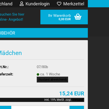
chland
Kundenlogin
Merkzettel
suchen Sie hier
Ihr Warenkorb
line- Angebot!
0,00 EUR
UBEHÖR
Mädchen
t.Nr.:
07/80b
eferzeit:
ca. 1 Woche
sen?
(Ausland abweichend)
15,24 EUR
inkl. 19% MwSt. zzgl.
Versand