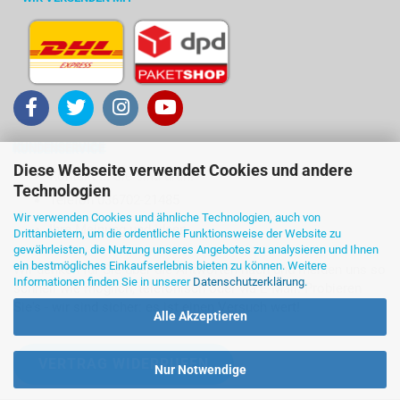
KUNDENSERVICE
Diese Webseite verwendet Cookies und andere
Kontakt ... Sie sind dran!
Technologien
Telefon 036702-21485
Wir verwenden Cookies und ähnliche Technologien, auch von
Ihre Meinung und Ideen
Drittanbietern, um die ordentliche Funktionsweise der Website zu
gewährleisten, die Nutzung unseres Angebotes zu analysieren und Ihnen
ein bestmögliches Einkaufserlebnis bieten zu können. Weitere
Wir denken für Sie über die Antworten nach und melden uns so
Informationen finden Sie in unserer
Datenschutzerklärung
.
schnell wie möglich, telefonisch oder via E-Mail. Probieren
Sie's - wir sind sicher: es ist einen Versuch wert!
Alle Akzeptieren
VERTRAG WIDERRUFEN
Nur Notwendige