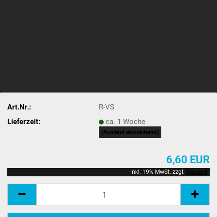
Art.Nr.:
R-VS
Lieferzeit:
ca. 1 Woche
(Ausland abweichend)
6,60 EUR
inkl. 19% MwSt. zzgl.
Versand