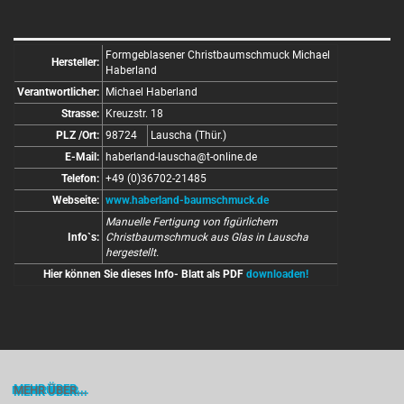
Formgeblasener Christbaumschmuck Michael
Hersteller:
Haberland
Verantwortlicher:
Michael Haberland
Strasse:
Kreuzstr. 18
PLZ /Ort:
98724
Lauscha (Thür.)
E-Mail:
haberland-lauscha@t-online.de
Telefon:
+49 (0)36702-21485
Webseite:
www.haberland-baumschmuck.de
Manuelle Fertigung von figürlichem
Info`s:
Christbaumschmuck aus Glas in Lauscha
hergestellt.
Hier können Sie dieses Info- Blatt als PDF
downloaden!
MEHR ÜBER...