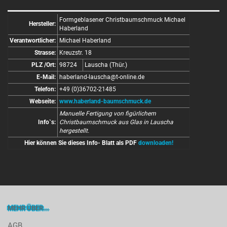
Formgeblasener Christbaumschmuck Michael
Hersteller:
Haberland
Verantwortlicher:
Michael Haberland
Strasse:
Kreuzstr. 18
PLZ /Ort:
98724
Lauscha (Thür.)
E-Mail:
haberland-lauscha@t-online.de
Telefon:
+49 (0)36702-21485
Webseite:
www.haberland-baumschmuck.de
Manuelle Fertigung von figürlichem
Info`s:
Christbaumschmuck aus Glas in Lauscha
hergestellt.
Hier können Sie dieses Info- Blatt als PDF
downloaden!
MEHR ÜBER...
AGB