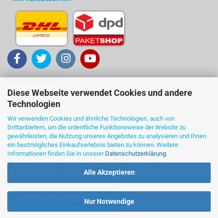
KUNDENSERVICE
Diese Webseite verwendet Cookies und andere
Kontakt ... Sie sind dran!
Technologien
Telefon 036702-21485
Wir verwenden Cookies und ähnliche Technologien, auch von
Ihre Meinung und Ideen
Drittanbietern, um die ordentliche Funktionsweise der Website zu
gewährleisten, die Nutzung unseres Angebotes zu analysieren und Ihnen
ein bestmögliches Einkaufserlebnis bieten zu können. Weitere
Wir denken für Sie über die Antworten nach und melden uns so
Informationen finden Sie in unserer
Datenschutzerklärung
.
schnell wie möglich, telefonisch oder via E-Mail. Probieren
Sie's - wir sind sicher: es ist einen Versuch wert!
Alle Akzeptieren
VERTRAG WIDERRUFEN
Nur Notwendige