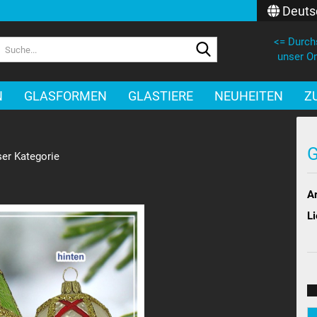
Deuts
<= Durch
Lieferland
Suche...
unser On
E-Mail
N
GLASFORMEN
GLASTIERE
NEUHEITEN
Z
Passwort
G
ser Kategorie
Ar
Konto erstellen
Li
Passwort verges