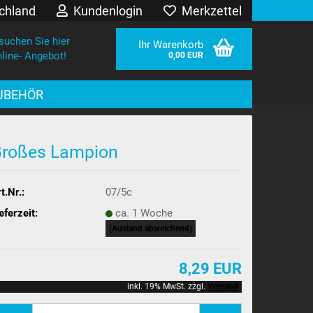
chland
Kundenlogin
Merkzettel
suchen Sie hier
Ihr Warenkorb
line- Angebot!
0,00 EUR
UBEHÖR
roßes Lampion
t.Nr.:
07/5c
eferzeit:
ca. 1 Woche
sen?
(Ausland abweichend)
8,29 EUR
inkl. 19% MwSt. zzgl.
Versand