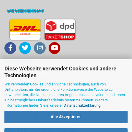
WIR VERSENDEN MIT
KUNDENSERVICE
Diese Webseite verwendet Cookies und andere
Kontakt ... Sie sind dran!
Technologien
Telefon 036702-21485
Wir verwenden Cookies und ähnliche Technologien, auch von
Ihre Meinung und Ideen
Drittanbietern, um die ordentliche Funktionsweise der Website zu
gewährleisten, die Nutzung unseres Angebotes zu analysieren und Ihnen
ein bestmögliches Einkaufserlebnis bieten zu können. Weitere
Wir denken für Sie über die Antworten nach und melden uns so
Informationen finden Sie in unserer
Datenschutzerklärung
.
schnell wie möglich, telefonisch oder via E-Mail. Probieren
Sie's - wir sind sicher: es ist einen Versuch wert!
Alle Akzeptieren