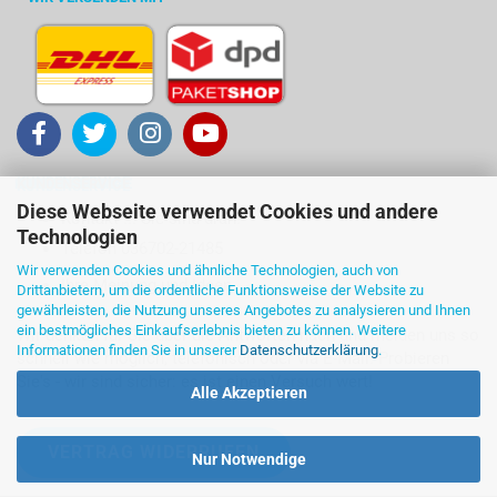
KUNDENSERVICE
Diese Webseite verwendet Cookies und andere
Kontakt ... Sie sind dran!
Technologien
Telefon 036702-21485
Wir verwenden Cookies und ähnliche Technologien, auch von
Ihre Meinung und Ideen
Drittanbietern, um die ordentliche Funktionsweise der Website zu
gewährleisten, die Nutzung unseres Angebotes zu analysieren und Ihnen
ein bestmögliches Einkaufserlebnis bieten zu können. Weitere
Wir denken für Sie über die Antworten nach und melden uns so
Informationen finden Sie in unserer
Datenschutzerklärung
.
schnell wie möglich, telefonisch oder via E-Mail. Probieren
Sie's - wir sind sicher: es ist einen Versuch wert!
Alle Akzeptieren
VERTRAG WIDERRUFEN
Nur Notwendige