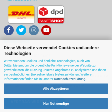
KUNDENSERVICE
Diese Webseite verwendet Cookies und andere
Kontakt ... Sie sind dran!
Technologien
Telefon 036702-21485
Wir verwenden Cookies und ähnliche Technologien, auch von
Ihre Meinung und Ideen
Drittanbietern, um die ordentliche Funktionsweise der Website zu
gewährleisten, die Nutzung unseres Angebotes zu analysieren und Ihnen
ein bestmögliches Einkaufserlebnis bieten zu können. Weitere
Wir denken für Sie über die Antworten nach und melden uns so
Informationen finden Sie in unserer
Datenschutzerklärung
.
schnell wie möglich, telefonisch oder via E-Mail. Probieren
Sie's - wir sind sicher: es ist einen Versuch wert!
Alle Akzeptieren
VERTRAG WIDERRUFEN
Nur Notwendige