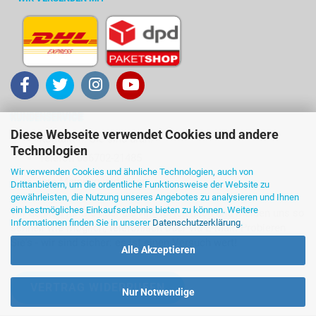
KUNDENSERVICE
Diese Webseite verwendet Cookies und andere
Kontakt ... Sie sind dran!
Technologien
Telefon 036702-21485
Wir verwenden Cookies und ähnliche Technologien, auch von
Ihre Meinung und Ideen
Drittanbietern, um die ordentliche Funktionsweise der Website zu
gewährleisten, die Nutzung unseres Angebotes zu analysieren und Ihnen
ein bestmögliches Einkaufserlebnis bieten zu können. Weitere
Wir denken für Sie über die Antworten nach und melden uns so
Informationen finden Sie in unserer
Datenschutzerklärung
.
schnell wie möglich, telefonisch oder via E-Mail. Probieren
Sie's - wir sind sicher: es ist einen Versuch wert!
Alle Akzeptieren
VERTRAG WIDERRUFEN
Nur Notwendige