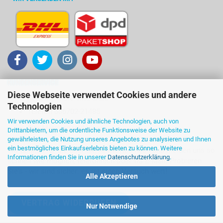
KUNDENSERVICE
Diese Webseite verwendet Cookies und andere
Kontakt ... Sie sind dran!
Technologien
Telefon 036702-21485
Wir verwenden Cookies und ähnliche Technologien, auch von
Ihre Meinung und Ideen
Drittanbietern, um die ordentliche Funktionsweise der Website zu
gewährleisten, die Nutzung unseres Angebotes zu analysieren und Ihnen
ein bestmögliches Einkaufserlebnis bieten zu können. Weitere
Wir denken für Sie über die Antworten nach und melden uns so
Informationen finden Sie in unserer
Datenschutzerklärung
.
schnell wie möglich, telefonisch oder via E-Mail. Probieren
Sie's - wir sind sicher: es ist einen Versuch wert!
Alle Akzeptieren
VERTRAG WIDERRUFEN
Nur Notwendige