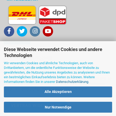
KUNDENSERVICE
Diese Webseite verwendet Cookies und andere
Kontakt ... Sie sind dran!
Technologien
Telefon 036702-21485
Wir verwenden Cookies und ähnliche Technologien, auch von
Ihre Meinung und Ideen
Drittanbietern, um die ordentliche Funktionsweise der Website zu
gewährleisten, die Nutzung unseres Angebotes zu analysieren und Ihnen
ein bestmögliches Einkaufserlebnis bieten zu können. Weitere
Wir denken für Sie über die Antworten nach und melden uns so
Informationen finden Sie in unserer
Datenschutzerklärung
.
schnell wie möglich, telefonisch oder via E-Mail. Probieren
Sie's - wir sind sicher: es ist einen Versuch wert!
Alle Akzeptieren
VERTRAG WIDERRUFEN
Nur Notwendige