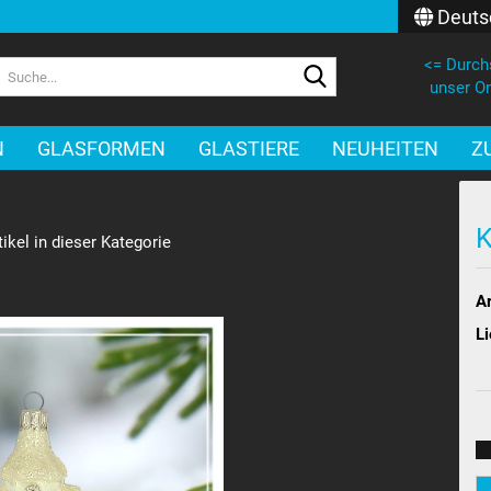
Deuts
<= Durch
Lieferland
Suche...
unser On
E-Mail
N
GLASFORMEN
GLASTIERE
NEUHEITEN
Z
Passwort
K
ikel in dieser Kategorie
Ar
Konto erstellen
Li
Passwort verges