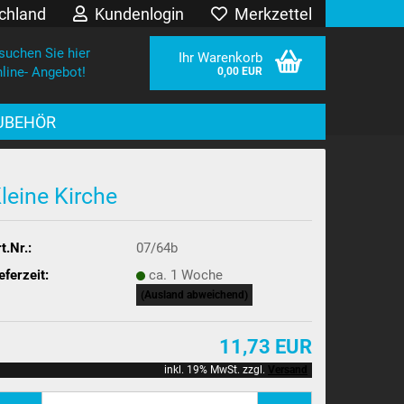
chland
Kundenlogin
Merkzettel
suchen Sie hier
Ihr Warenkorb
line- Angebot!
0,00 EUR
UBEHÖR
leine Kirche
t.Nr.:
07/64b
eferzeit:
ca. 1 Woche
sen?
(Ausland abweichend)
11,73 EUR
inkl. 19% MwSt. zzgl.
Versand