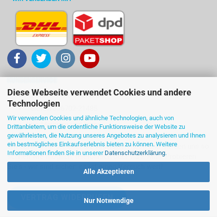
KUNDENSERVICE
Diese Webseite verwendet Cookies und andere
Kontakt ... Sie sind dran!
Technologien
Telefon 036702-21485
Wir verwenden Cookies und ähnliche Technologien, auch von
Ihre Meinung und Ideen
Drittanbietern, um die ordentliche Funktionsweise der Website zu
gewährleisten, die Nutzung unseres Angebotes zu analysieren und Ihnen
ein bestmögliches Einkaufserlebnis bieten zu können. Weitere
Wir denken für Sie über die Antworten nach und melden uns so
Informationen finden Sie in unserer
Datenschutzerklärung
.
schnell wie möglich, telefonisch oder via E-Mail. Probieren
Sie's - wir sind sicher: es ist einen Versuch wert!
Alle Akzeptieren
VERTRAG WIDERRUFEN
Nur Notwendige