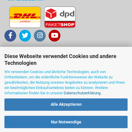
KUNDENSERVICE
Diese Webseite verwendet Cookies und andere
Kontakt ... Sie sind dran!
Technologien
Telefon 036702-21485
Wir verwenden Cookies und ähnliche Technologien, auch von
Ihre Meinung und Ideen
Drittanbietern, um die ordentliche Funktionsweise der Website zu
gewährleisten, die Nutzung unseres Angebotes zu analysieren und Ihnen
ein bestmögliches Einkaufserlebnis bieten zu können. Weitere
Wir denken für Sie über die Antworten nach und melden uns so
Informationen finden Sie in unserer
Datenschutzerklärung
.
schnell wie möglich, telefonisch oder via E-Mail. Probieren
Sie's - wir sind sicher: es ist einen Versuch wert!
Alle Akzeptieren
VERTRAG WIDERRUFEN
Nur Notwendige