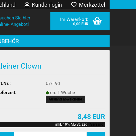
chland
Kundenlogin
Merkzettel
suchen Sie hier
Ihr Warenkorb
line- Angebot!
0,00 EUR
UBEHÖR
leiner Clown
t.Nr.:
07/19d
eferzeit:
ca. 1 Woche
sen?
(Ausland abweichend)
8,48 EUR
inkl. 19% MwSt. zzgl.
Versand