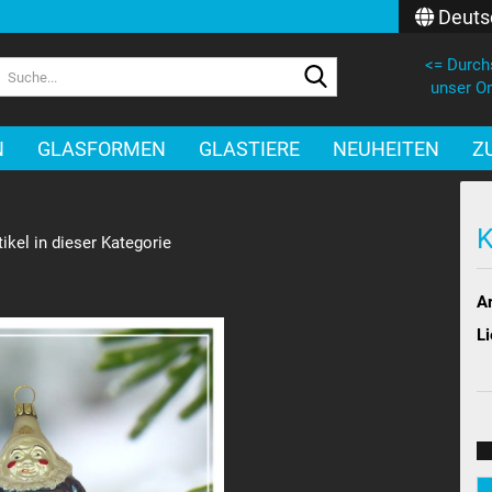
Deuts
<= Durch
Lieferland
Suche...
unser On
E-Mail
N
GLASFORMEN
GLASTIERE
NEUHEITEN
Z
Passwort
K
ikel in dieser Kategorie
Ar
Konto erstellen
Li
Passwort verges