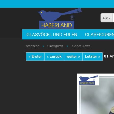
Alle
GLASVÖGEL UND EULEN
GLASFIGURE
Startseite
»
Glasfiguren
»
Kleiner Clown
81
Art
« Erster
« zurück
weiter »
Letzter »